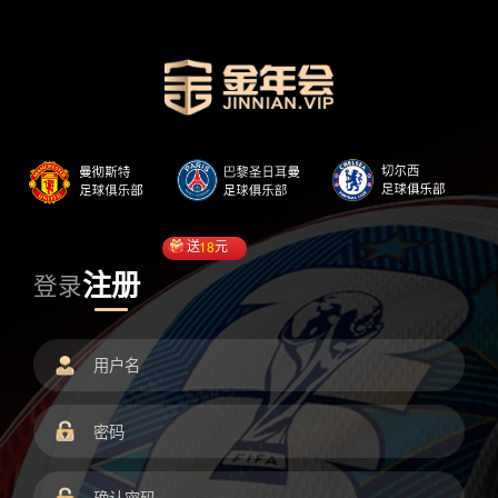
送
18
元
注册
登录