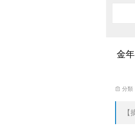
金年
分類
【