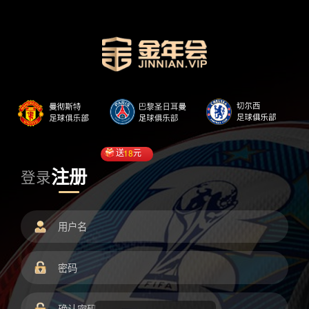
送
18
元
注册
登录