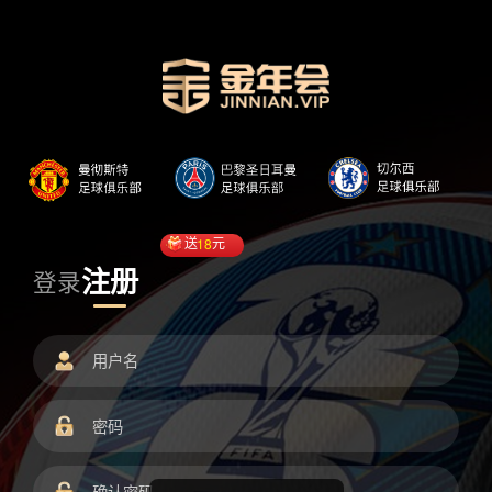
送
18
元
注册
登录