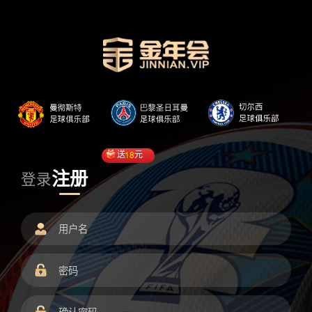
送
18
元
注册
登录