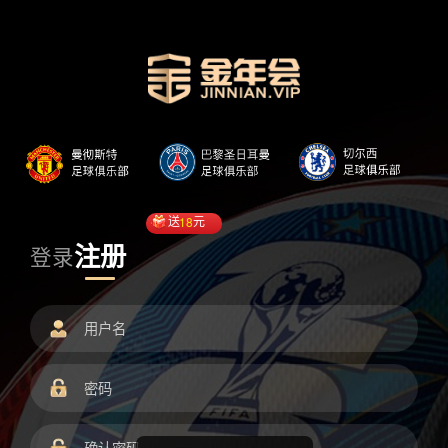
送
18
元
注册
登录