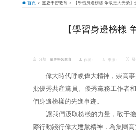
首頁
黨史學習教育
【學習身邊榜樣 争取更大光榮】
>
>
【學習身邊榜樣 
分類：
發
黨史學習教育
作者：
來源：
偉大時代呼喚偉大精神，崇高事業
批優秀共産黨員、優秀黨務工作者和
們身邊榜樣的先進事迹。
讓我們汲取榜樣的力量，敢于擔當
際行動踐行偉大建黨精神，為集團高