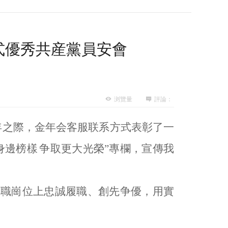
式優秀共産黨員安會
浏覽量
評論：
周年之際，金年会客服联系方式表彰了一
身邊榜樣
争取更大光榮
”專欄，宣傳我
職崗位上忠誠履職、創先争優，用實