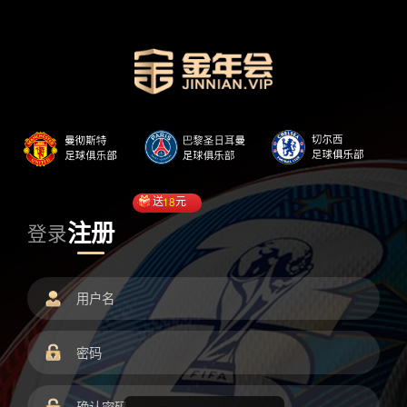
送
18
元
注册
登录