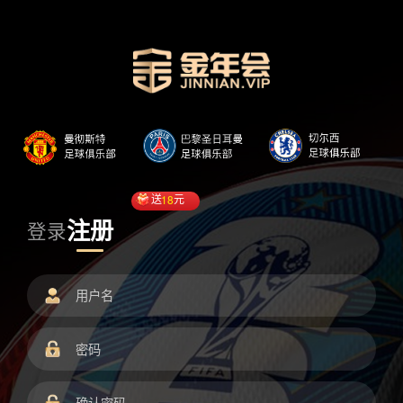
送
18
元
注册
登录